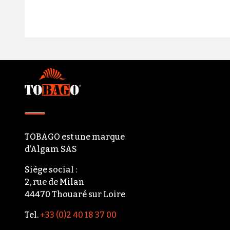
Footer
TOBAGO
est une marque
d’Algam SAS
Siège social :
2, rue de Milan
44470 Thouaré sur Loire
Tel.
+33 (0)2 40 18 37 00