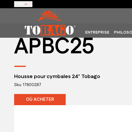
FR
ENTREPRISE
PHILOSO
APBC25
Housse pour cymbales 24" Tobago
Sku: 17800287
OÙ ACHETER