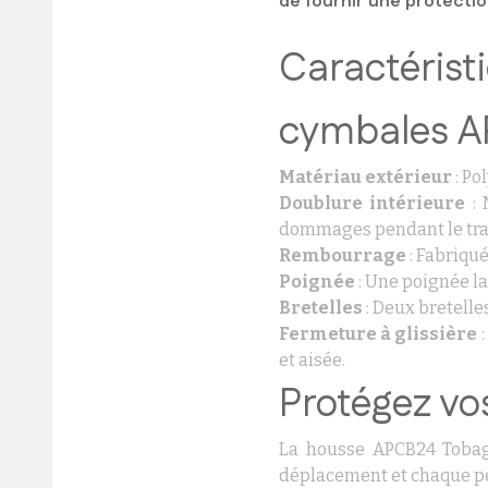
de fournir une protecti
Caractéris
cymbales 
Matériau extérieur
: Po
Doublure intérieure
: 
dommages pendant le tra
Rembourrage
: Fabriqu
Poignée
: Une poignée la
Bretelles
: Deux bretelle
Fermeture à glissière
:
et aisée.
Protégez vo
La housse APCB24 Tobago
déplacement et chaque pe