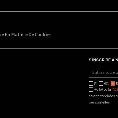
que En Matière De Cookies
S'INSCRIRE À
it
en
f
Pol
Ho letto la
soient stockées c
personnelles