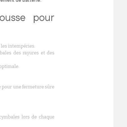
ement de batterie.
housse pour
 les intempéries.
bales des rayures et des
optimale.
ge pour une fermeture sûre
 cymbales lors de chaque